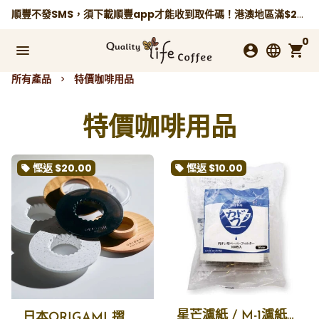
跳
順豐不發SMS，須下載順豐app才能收到取件碼！港澳地區滿$250免運費，
到
0
內
menu
account_circle
language
shopping_cart
容
所有產品
特價咖啡用品
keyboard_arrow_right
特價咖啡用品
慳返
$20.00
慳返
$10.00
local_offer
local_offer
星芒濾紙 / M-1濾紙 星芒濾杯專用濾紙 漂白錐形濾紙100張入 1~4人
日本ORIGAMI 摺紙濾杯托 多色 Coffee Dripper Holder