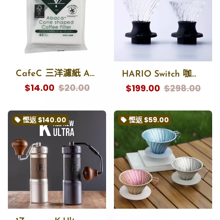
CafeC 三洋濾紙 Abaca plus 40pc 麻纖維錐形濾紙 日本三洋產業 酵素漂白
HARIO Switch 咖啡浸漬式濾杯 聰明杯 SSD-200/360 Coffee Immersion Dripper
$14.00
$20.00
$199.00
$298.00
慳返
$140.00
慳返
$59.00
local_offer
local_offer