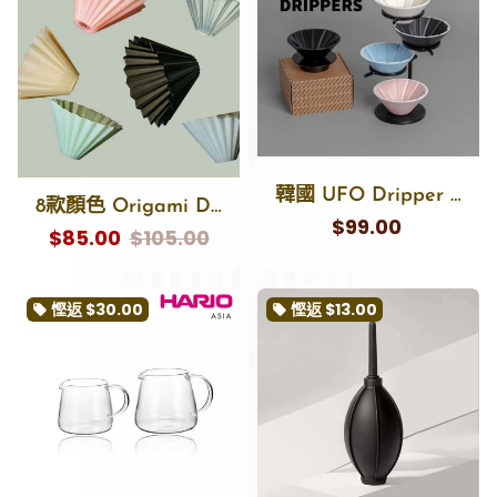
韓國 UFO Dripper 手沖咖啡濾杯 (陶瓷/V2/ V3 Tritan) - WBrC 世界冠軍之選
8款顏色 Origami Dripper Air 濾杯S
$99.00
$85.00
$105.00
慳返
$30.00
慳返
$13.00
local_offer
local_offer