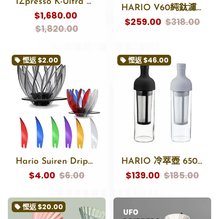
ðŸ
1Zpresso K-Ultra 手搖磨豆機 K Ultra 不鏽鋼七芯大刀盤 Coffee Grinder Manual KUltra
HARIO V60純鈦濾杯｜輕量、無金屬異味、終身耐用的高端手沖選擇
$1,680.00
$259.00
$318.00
$1,820.00
慳返
$2.00
慳返
$46.00
local_offer
local_offer
Hario Suiren Dripper V60 睡蓮濾杯 花瓣DIY濾杯 Coffee Dripper V60
HARIO 冷萃壺 650ml
$4.00
$6.00
$139.00
$185.00
慳返
$20.00
local_offer