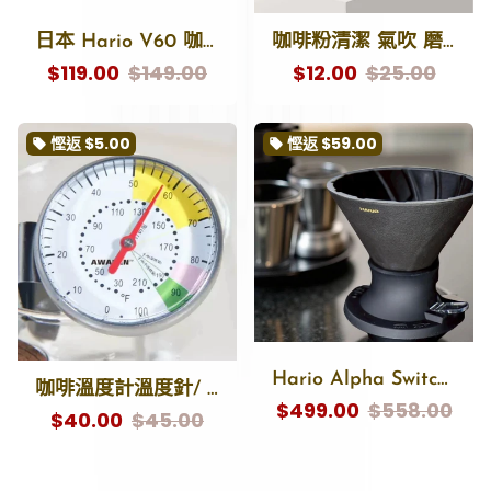
日本 Hario V60 咖啡師分享壺 01 02手沖咖啡下壺
咖啡粉清潔 氣吹 磨豆器 鏡頭清潔吹氣球 Grinder Air Blower
$119.00
$149.00
$12.00
$25.00
慳返
$5.00
慳返
$59.00
local_offer
local_offer
Hario Alpha Switch 浸泡式陶瓷濾杯 | 台灣限定 α 阿爾法凹肋濾杯 (02尺寸) | 極致黑 Switch 聰明濾杯組
咖啡溫度計溫度針/ Coffee Thermometer
$499.00
$558.00
$40.00
$45.00