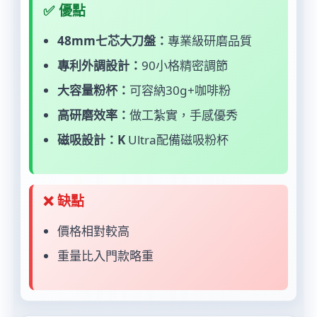
✅ 優點
48mm七芯大刀盤：
專業級研磨品質
專利外調設計：
90小格精密調節
大容量粉杯：
可容納30g+咖啡粉
高研磨效率：
做工紮實，手感優秀
磁吸設計：K
Ultra配備磁吸粉杯
❌ 缺點
價格相對較高
重量比入門款略重