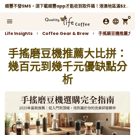
跳
順豐不發SMS，須下載順豐app才能收到取件碼！港澳地區滿$250免運費，
到
0
內
menu
account_circle
language
shopping_cart
容
Life Insights
Coffee Gear & Brew
手搖磨豆機推薦大
keyboard_arrow_right
keyboard_arrow_right
手搖磨豆機推薦大比拼：
幾百元到幾千元優缺點分
析