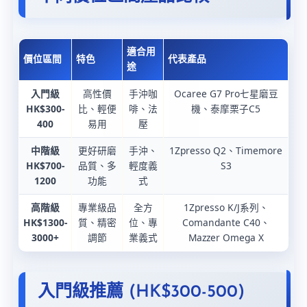
適合用
價位區間
特色
代表產品
途
入門級
高性價
手沖咖
Ocaree G7 Pro七星磨豆
HK$300-
比、輕便
啡、法
機、泰摩栗子C5
400
易用
壓
中階級
更好研磨
手沖、
1Zpresso Q2、Timemore
HK$700-
品質、多
輕度義
S3
1200
功能
式
高階級
專業級品
全方
1Zpresso K/J系列、
HK$1300-
質、精密
位、專
Comandante C40、
3000+
調節
業義式
Mazzer Omega X
入門級推薦 (HK$300-500)