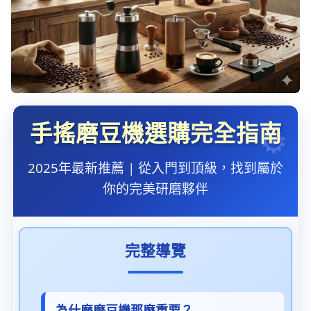
手搖磨豆機選購完全指南
20
25年最新推薦 | 從入門到頂級，找到屬於
你的完美研磨夥伴
完整導覽
為什麼磨豆機那麼重要？