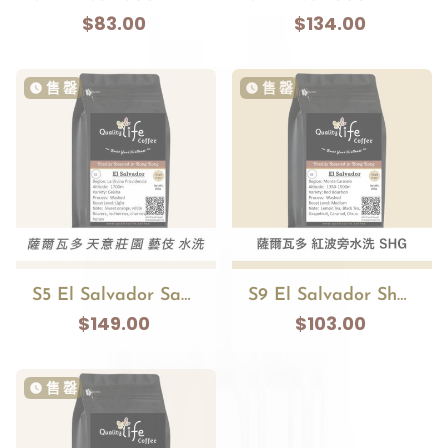
ðŸ
$83.00
$134.00
售 罄
售 罄
watch_later
watch_later
S5 El Salvador Sanda Ana La Divina Providencia washed Geisha
S9 El Salvador Shg Monte Carmelo Red Bourbon Washed
$149.00
$103.00
售 罄
watch_later