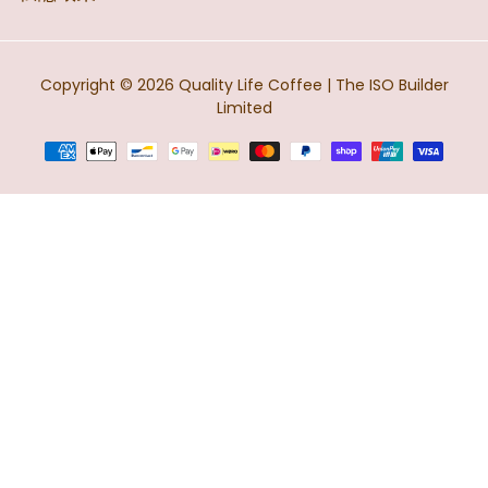
Copyright © 2026
Quality Life Coffee
| The ISO Builder
Limited
付
款
方
式