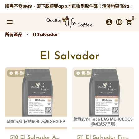
跳
順豐不發SMS，須下載順豐app才能收到取件碼！港澳地區滿$250免運費，
到
0
內
menu
account_circle
language
shopping_cart
容
所有產品
El Salvador
keyboard_arrow_right
El Salvador
售 罄
售 罄
watch_later
watch_later
S10 El Salvador Apaneca Ilamatepec washed SHG EP
S11 El Salvador Finca LAS MERCEDES Pink Bourbon Natural