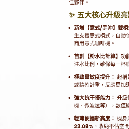
佳夥伴。
✨ 五大核心升級亮
新增【意式/手沖】雙模
生支援意式模式，自動
商用意式咖啡機。
首創【粉水比計算】功
注水比例，確保每一杯
極致靈敏度提升：
起稱量
或精確計重，反應更加
強大抗干擾能力：
升級
機、微波爐等），數值
輕薄便攜新高度：
機身
23.08%
，收納不佔空