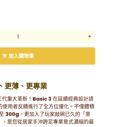
Ÿ
add
加入購物車
shopping_cart
、更薄、更專業
三代重大革新！
Basic 3
在延續經典設計語
 2 的使用者反饋進行了全方位優化。不僅體積
輕至
300g
，更加入了玩家敲碗已久的「意
」，是您從居家手沖跨足專業意式濃縮的最