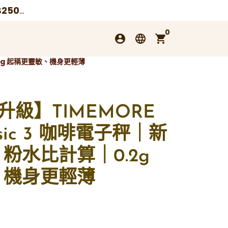
順豐不發SMS，須下載順豐app才能收到取件碼！港澳地區滿$250免運費，
咖啡豆滿$500再9折!
0
account_circle
language
shopping_cart
.2g 起稱更靈敏、機身更輕薄
新升級】TIMEMORE
sic 3 咖啡電子秤｜新
粉水比計算｜0.2g
、機身更輕薄