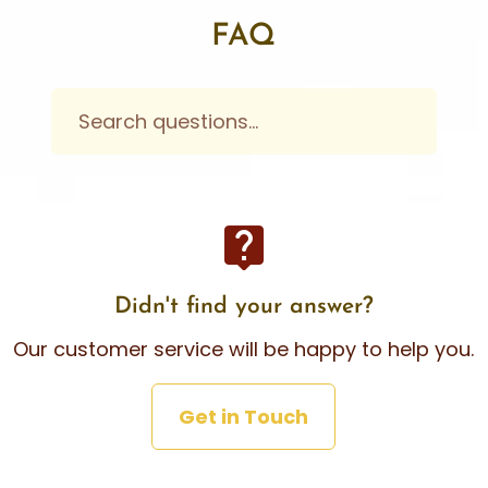
FAQ
live_help
Didn't find your answer?
Our customer service will be happy to help you.
Get in Touch