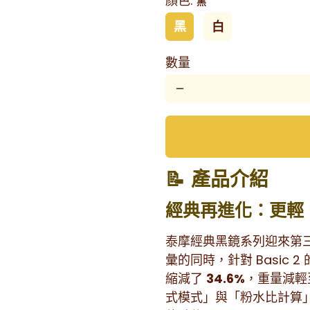
顏色:
黑
黑
白
數量
remove
📝 產品介紹
經典再進化：更輕
泰摩經典黑鏡系列迎來第
彙的同時，針對 Basic
縮減了
34.6%
，重量減
式模式」與「粉水比計算