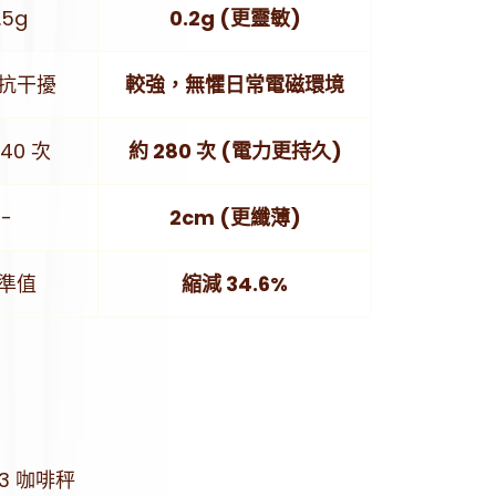
.5g
0.2g (更靈敏)
抗干擾
較強，無懼日常電磁環境
240 次
約 280 次 (電力更持久)
-
2cm (更纖薄)
準值
縮減 34.6%
 3 咖啡秤