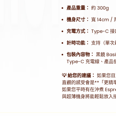
產品重量：
約 300g
機身尺寸：
寬 14cm / 
充電方式：
Type-C 
計時功能：
支持（單次最
包裝內容物：
黑鏡 Ba
Type-C 充電線、產
💡 給您的建議：
如果您目前使
直觀的感受會是**「更精
如果您平時有在沖煮 Espr
與超薄機身將能輕鬆放入