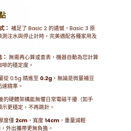
點
式：
補足了 Basic 2 的遺憾，Basic 3 原
偵測注水與停止計時，完美適配各種家用及
能：
無需再心算或查表，機器自動為您計算
咖啡的穩定度。
從 0.5g 精進至
0.2g
，無論是微量補豆
迅速精準。
後的硬體架構能無懼日常電磁干擾（如手
顯示更穩定，不再跳針。
厚度僅
2cm
，寬度
14cm
，重量減輕
間，外出攜帶更無負擔。